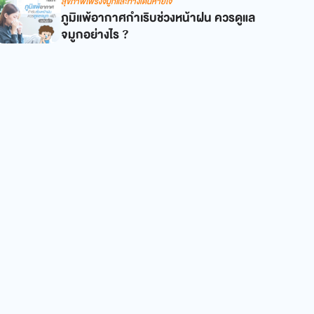
สุขภาพโพรงจมูกและทางเดินหายใจ
ภูมิแพ้อากาศกำเริบช่วงหน้าฝน ควรดูแล
จมูกอย่างไร ?