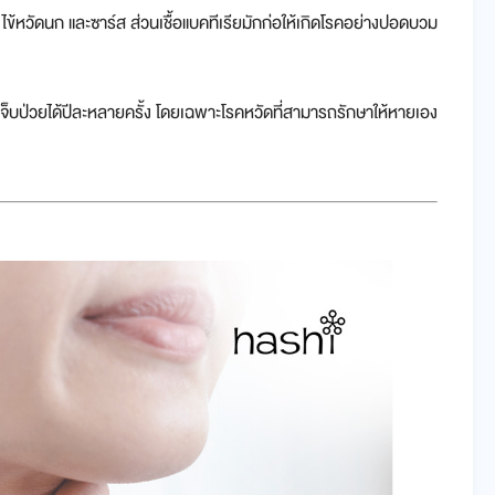
่ ไข้หวัดนก และซาร์ส ส่วนเชื้อแบคทีเรียมักก่อให้เกิดโรคอย่างปอดบวม
อาจเจ็บป่วยได้ปีละหลายครั้ง โดยเฉพาะโรคหวัดที่สามารถรักษาให้หายเอง