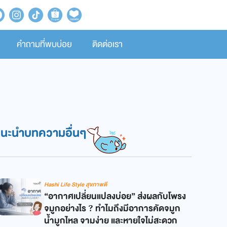
คำถามที่พบบ่อย
ติดต่อเรา
แนะนำบทความอื่นๆ
Hashi Life Style สุขภาพดี
“อากาศเปลี่ยนแปลงบ่อย” ส่งผลกับโพรง
จมูกอย่างไร ? ทำไมถึงมีอาการคัดจมูก
น้ำมูกไหล จามง่าย และหายใจไม่สะดวก