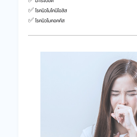
✅ มะเร็งปอด
✅ โรคนิวโมโคนิโอสิส
✅ โรคนิวโมคอคคัส