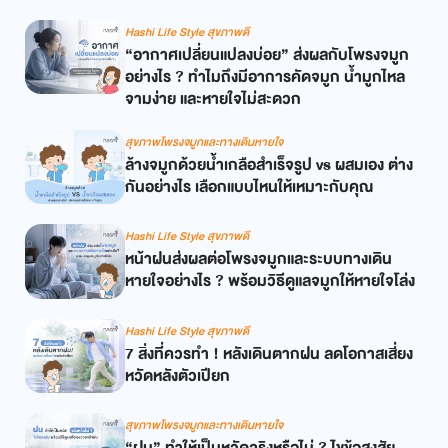
Hashi Life Style สุขภาพดี
“อากาศเปลี่ยนแปลงบ่อย” ส่งผลกับโพรงจมูก
อย่างไร ? ทำไมถึงมีอาการคัดจมูก น้ำมูกไหล
จามง่าย และหายใจไม่สะดวก
สุขภาพโพรงจมูกและทางเดินหายใจ
ล้างจมูกด้วยน้ำเกลือสำเร็จรูป vs ผสมเอง ต่าง
กันอย่างไร เลือกแบบไหนให้เหมาะกับคุณ
Hashi Life Style สุขภาพดี
หน้าฝนส่งผลต่อโพรงจมูกและระบบทางเดิน
หายใจอย่างไร ? พร้อมวิธีดูแลจมูกให้หายใจโล่ง
Hashi Life Style สุขภาพดี
7 สิ่งที่ควรทำ ! หลังเดินตากฝน ลดโอกาสเสี่ยง
หวัดหลังตัวเปียก
สุขภาพโพรงจมูกและทางเดินหายใจ