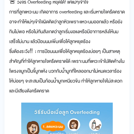
🚨 วงจร Overfeeding หยุดได้! แค่แม่ๆเข้าใจ
การที่ลูกแหวะนม เกิดอาการ overfeeding และเริ่มหายใจครืดคราด
อาจะทำให้แม่ๆเข้าใจผิดคิดว่าลูกหิวเพราะแหวะนมออกแล้ว หรือยัง
กินไม่พอ หรือไม่ทันสังเกตว่าลูกเริ่มงอแงหรือมีอาการหลังให้นม
เสร็จไม่นาน แล้วป้อนนมเพิ่มเพื่อให้ลูกหยุดร้อง
ซึ่งต้องระวัง‼ : การป้อนนมเพื่อให้ลูกหยุดร้องบ่อยๆ เป็นสาเหตุ
สำคัญที่ทำให้ลูกหายใจครืดคราดได้ เพราะนมที่แหวะเข้าไปติดค้างใน
โพรงจมูกเป็นขี้มูกแห้ง บวกกับน้ำมูกที่ไหลออกมาไม่หมดเวลาร้อง
ไห้บ่อยๆ จะสะสมเป็นก้อนน้ำมูกเหนียวข้น ทำให้ลูกหายใจไม่สะดวก
และมีเสียงดังครืดคราด