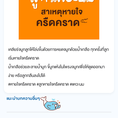
เคลียร์จมูกลูกให้โล่งขึ้นด้วยการหยดจมูกด้วยน้ำเกลือ ทุกครั้งที่ลูก
เริ่มหายใจครืดคราด
น้ำเกลือช่วยละลายน้ำมูก ขี้มูกแห้งในโพรงจมูกเพื่อให้ดูดออกมา
ง่าย หรือลูกกลืนลงไปได้
#หายใจครืดคราด #ลูกหายใจครืดคราด #แหวะนม
แนะนำบทความอื่นๆ