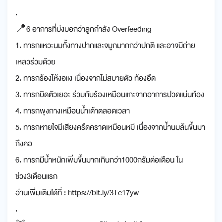
.
📍6 อาการที่บ่งบอกว่าลูกกำลัง Overfeeding
1. ทารกแหวะนมทั้งทางปากและจมูกมากกว่าปกติ และอาจมีถ่าย
เหลวร่วมด้วย
2. ทารกร้องไห้งอแง เนื่องจากไม่สบายตัว ท้องอืด
3. ทารกบิดตัวเยอะ ร่วมกับร้องเหมือนแกะจากอาการปวดแน่นท้อง
4. ทารกพุงกางเหมือนน้ำเต้าตลอดเวลา
5. ทารกหายใจมีเสียงครืดคราดเหมือนหมี เนื่องจากน้ำนมล้นขึ้นมา
ถึงคอ
6. ทารกมีน้ำหนักเพิ่มขึ้นมากเกินกว่า1000กรัมต่อเดือน ใน
ช่วง3เดือนแรก
อ่านเพิ่มเติมได้ที่ : https://bit.ly/3Te17yw
.