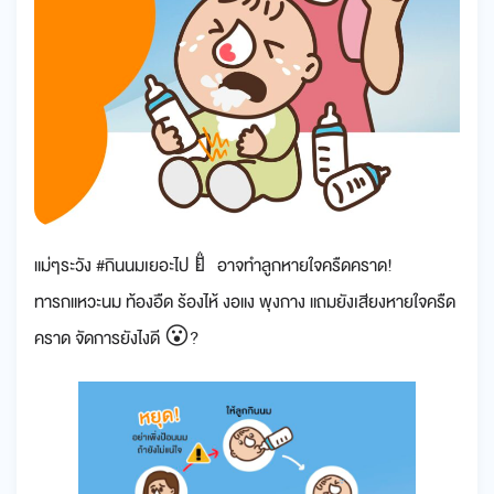
แม่ๆระวัง #กินนมเยอะไป🍼 อาจทำลูกหายใจครืดคราด!
ทารกแหวะนม ท้องอืด ร้องไห้ งอแง พุงกาง แถมยังเสียงหายใจครืด
คราด จัดการยังไงดี 😮?