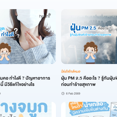
โล่งใจใกล้หมอ
คันคอ ทําไงดี ? ปัญหาอาการ
ฝุ่น PM 2.5 คืออะไร ? รู้ทันฝุ่น
ี้ มีวิธีแก้ไขอย่างไร
ก่อนทำร้ายสุขภาพ
9
6 Feb 2569