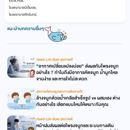
EXTA Plus,
โรงพยาบาลบีเอ็นเอช,
โรงพยาบาลศิครินทร์,
แนะนำบทความอื่นๆ
Hashi Life Style สุขภาพดี
“อากาศเปลี่ยนแปลงบ่อย” ส่งผลกับโพรงจมูก
อย่างไร ? ทำไมถึงมีอาการคัดจมูก น้ำมูกไหล
จามง่าย และหายใจไม่สะดวก
สุขภาพโพรงจมูกและทางเดินหายใจ
ล้างจมูกด้วยน้ำเกลือสำเร็จรูป vs ผสมเอง ต่าง
กันอย่างไร เลือกแบบไหนให้เหมาะกับคุณ
Hashi Life Style สุขภาพดี
หน้าฝนส่งผลต่อโพรงจมูกและระบบทางเดิน