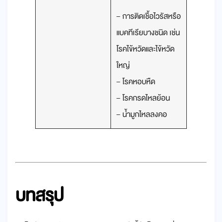
– การติดเชื้อไวรัสหรือ
แบคทีเรียบางชนิด เช่น
โรคไข้หวัดและไข้หวัด
ใหญ่
– โรคหอบหืด
– โรคกรดไหลย้อน
– น้ำมูกไหลลงคอ
บทสรุป