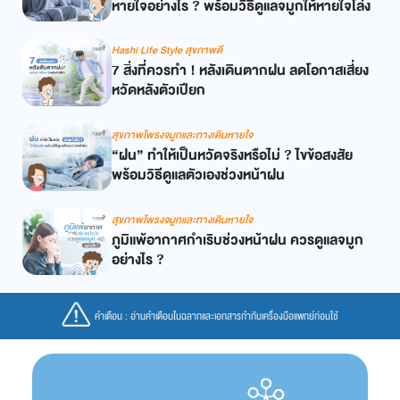
หายใจอย่างไร ? พร้อมวิธีดูแลจมูกให้หายใจโล่ง
Hashi Life Style สุขภาพดี
7 สิ่งที่ควรทำ ! หลังเดินตากฝน ลดโอกาสเสี่ยง
หวัดหลังตัวเปียก
สุขภาพโพรงจมูกและทางเดินหายใจ
“ฝน” ทำให้เป็นหวัดจริงหรือไม่ ? ไขข้อสงสัย
พร้อมวิธีดูแลตัวเองช่วงหน้าฝน
สุขภาพโพรงจมูกและทางเดินหายใจ
ภูมิแพ้อากาศกำเริบช่วงหน้าฝน ควรดูแลจมูก
อย่างไร ?
คำเตือน : อ่านคำเตือนในฉลากและเอกสารกำกับเครื่องมือแพทย์ก่อนใช้