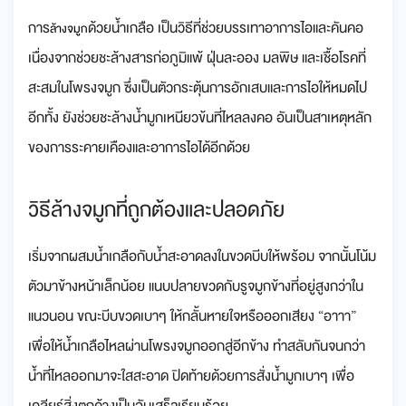
การ
ด้วยน้ำเกลือ เป็นวิธีที่ช่วยบรรเทาอาการไอและคันคอ
ล้างจมูก
เนื่องจากช่วยชะล้างสารก่อภูมิแพ้ ฝุ่นละออง มลพิษ และเชื้อโรคที่
สะสมในโพรงจมูก ซึ่งเป็นตัวกระตุ้นการอักเสบและการไอให้หมดไป
อีกทั้ง ยังช่วยชะล้างน้ำมูกเหนียวข้นที่ไหลลงคอ อันเป็นสาเหตุหลัก
ของการระคายเคืองและอาการไอได้อีกด้วย
วิธีล้างจมูกที่ถูกต้องและปลอดภัย
เริ่มจากผสมน้ำเกลือกับน้ำสะอาดลงในขวดบีบให้พร้อม จากนั้นโน้ม
ตัวมาข้างหน้าเล็กน้อย แนบปลายขวดกับรูจมูกข้างที่อยู่สูงกว่าใน
แนวนอน ขณะบีบขวดเบาๆ ให้กลั้นหายใจหรือออกเสียง “อาาา”
เพื่อให้น้ำเกลือไหลผ่านโพรงจมูกออกสู่อีกข้าง ทำสลับกันจนกว่า
น้ำที่ไหลออกมาจะใสสะอาด ปิดท้ายด้วยการสั่งน้ำมูกเบาๆ เพื่อ
เคลียร์สิ่งตกค้างเป็นอันเสร็จเรียบร้อย