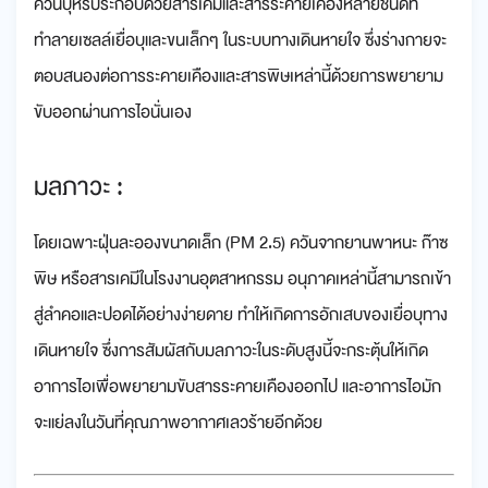
ควันบุหรี่ประกอบด้วยสารเคมีและสารระคายเคืองหลายชนิดที่
ทำลายเซลล์เยื่อบุและขนเล็กๆ ในระบบทางเดินหายใจ ซึ่งร่างกายจะ
ตอบสนองต่อการระคายเคืองและสารพิษเหล่านี้ด้วยการพยายาม
ขับออกผ่านการไอนั่นเอง
มลภาวะ :
โดยเฉพาะฝุ่นละอองขนาดเล็ก (PM 2.5) ควันจากยานพาหนะ ก๊าซ
พิษ หรือสารเคมีในโรงงานอุตสาหกรรม อนุภาคเหล่านี้สามารถเข้า
สู่ลำคอและปอดได้อย่างง่ายดาย ทำให้เกิดการอักเสบของเยื่อบุทาง
เดินหายใจ ซึ่งการสัมผัสกับมลภาวะในระดับสูงนี้จะกระตุ้นให้เกิด
อาการไอเพื่อพยายามขับสารระคายเคืองออกไป และอาการไอมัก
จะแย่ลงในวันที่คุณภาพอากาศเลวร้ายอีกด้วย