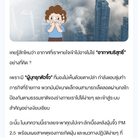
เคยรู้สึกไหมว่า อากาศที่เราหายใจเข้าไปอาจไม่ใช่
“อากาศบริสุทธิ์”
อย่างที่คิด ?
เพราะมี
“ผู้บุกรุกตัวจิ๋ว”
ที่มองไม่เห็นด้วยตาเปล่า กำลังแอบซุ่มทำ
ภารกิจที่ร้ายกาจ พวกมันมีขนาดเล็กจนสามารถเล็ดลอดผ่านกลไก
ป้องกันตามธรรมชาติของร่างกายเราไปได้ง่ายๆ และเข้าสู่ระบบ
สำคัญอย่างเงียบเชียบ
ฉะนั้น ในบทความนี้เราเลยจะพาคุณไปเจาะลึกเบื้องหลังฝุ่นจิ๋ว PM
2.5 พร้อมเผยสาเหตุของการเกิดฝุ่น และแนวทางปฏิบัติง่ายๆ ที่