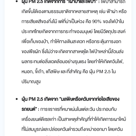
ฝุ่น PM 2.5 เกิดจากการ “เผาป่าและไฟป่า”
: ไฟป่าสามารถ
เกิดขึ้นได้เองตามธรรมชาติจากหลายสาเหตุ เช่น ฟ้าผ่า หรือ
การเสียดสีของกิ่งไม้ แต่ที่น่าเป็นห่วง คือ 90% ของไฟป่าใน
ประเทศไทยเกิดจากการกระทำของมนุษย์ โดยมีวัตถุประสงค์
เพื่อเก็บของป่า, ทำให้ทางเดินสะดวก หรือกระตุ้นการงอก
ของพืชผัก ซึ่งไม่ว่าจะเกิดจากสาเหตุใด ไฟป่าเหล่านี้ล้วนส่ง
ผลกระทบต่อสิ่งแวดล้อมอย่างรุนแรง โดยทำให้เกิดควันไฟ,
หมอก, ขี้เถ้า, แก๊สพิษ และที่สำคัญ คือ ฝุ่น PM 2.5 ใน
ปริมาณสูง
ฝุ่น PM 2.5 เกิดจาก “มลพิษหรือควันจากท่อไอเสียของ
รถยนต์”
: การจราจรที่หนาแน่นในแต่ละวัน ประกอบกับ
เครื่องยนต์ดีเซลเก่า เป็นสาเหตุสำคัญที่ทำให้เกิดการเผาไหม้
ที่ไม่สมบูรณ์และปล่อยควันดำรวมถึงเขม่าออกมา โดยควัน