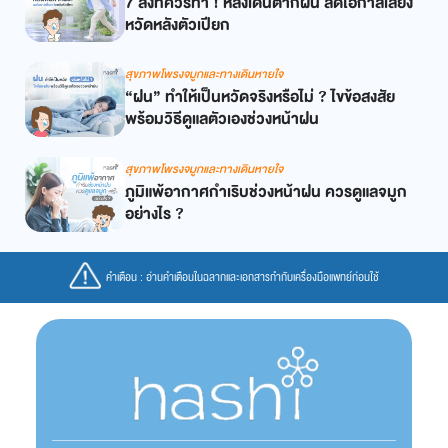
7 สิ่งที่ควรทำ ! หลังเดินตากฝน ลดโอกาสเสี่ยง
หวัดหลังตัวเปียก
สุขภาพโพรงจมูกและทางเดินหายใจ
“ฝน” ทำให้เป็นหวัดจริงหรือไม่ ? ไขข้อสงสัย
พร้อมวิธีดูแลตัวเองช่วงหน้าฝน
สุขภาพโพรงจมูกและทางเดินหายใจ
ภูมิแพ้อากาศกำเริบช่วงหน้าฝน ควรดูแลจมูก
อย่างไร ?
คำเตือน : อ่านคำเตือนในฉลากและเอกสารกำกับเครื่องมือแพทย์ก่อนใช้