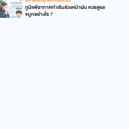
สุขภาพโพรงจมูกและทางเดินหายใจ
ภูมิแพ้อากาศกำเริบช่วงหน้าฝน ควรดูแล
จมูกอย่างไร ?