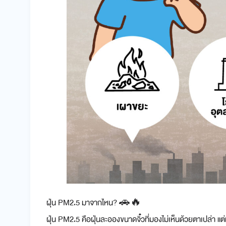
ฝุ่น PM2.5 มาจากไหน? 🚗🔥
ฝุ่น PM2.5 คือฝุ่นละอองขนาดจิ๋วที่มองไม่เห็นด้วยตาเปล่า แต