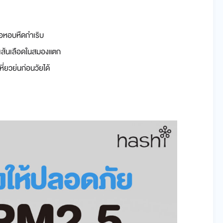
ือหอบหืดกำเริบ
อเส้นเลือดในสมองแตก
ี่ยวย่นก่อนวัยได้