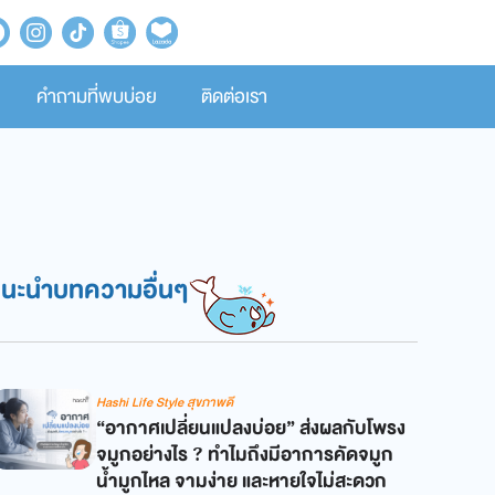
คำถามที่พบบ่อย
ติดต่อเรา
แนะนำบทความอื่นๆ
Hashi Life Style สุขภาพดี
“อากาศเปลี่ยนแปลงบ่อย” ส่งผลกับโพรง
จมูกอย่างไร ? ทำไมถึงมีอาการคัดจมูก
น้ำมูกไหล จามง่าย และหายใจไม่สะดวก