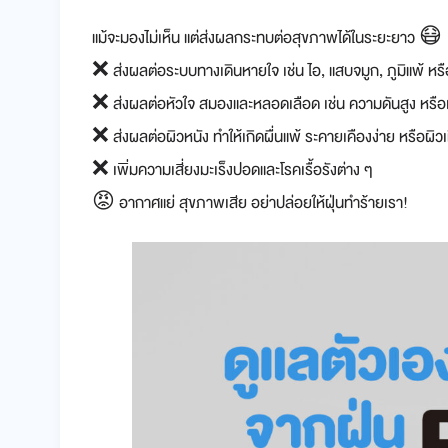
แม้จะมองไม่เห็น แต่ส่งผลกระทบต่อสุขภาพได้ในระยะยาว 😷
❌ ส่งผลต่อระบบทางเดินหายใจ เช่น ไอ, แสบจมูก, ภูมิแพ้ หร
❌ ส่งผลต่อหัวใจ สมองและหลอดเลือด เช่น ความดันสูง หรื
❌ ส่งผลต่อผิวหนัง ทำให้เกิดผื่นแพ้ ระคายเคืองง่าย หรือผิวเห
❌ เพิ่มความเสี่ยงมะเร็งปอดและโรคเรื้อรังต่าง ๆ
😡 อากาศแย่ สุขภาพเสีย อย่าปล่อยให้ฝุ่นทำร้ายเรา!