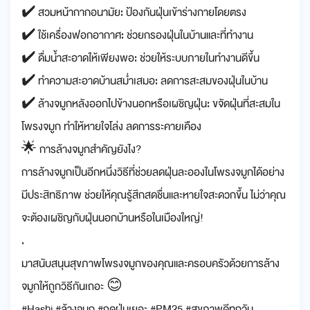
✔️ สวมหน้ากากอนามัย: ป้องกันฝุ่นเข้าร่างกายโดยตรง
✔️ ใช้เครื่องฟอกอากาศ: ช่วยกรองฝุ่นในบ้านและที่ทำงาน
✔️ ดื่มน้ำสะอาดให้เพียงพอ: ช่วยให้ระบบภายในทำงานดีขึ้น
✔️ ทำความสะอาดบ้านสม่ำเสมอ: ลดการสะสมของฝุ่นในบ้าน
✔️ ล้างจมูกหลังออกไปข้างนอกหรือเผชิญฝุ่น: ขจัดฝุ่นที่สะสมใน
โพรงจมูก ทำให้หายใจโล่ง ลดการระคายเคือง
🌟 การล้างจมูกสำคัญยังไง?
การล้างจมูกเป็นอีกหนึ่งวิธีที่ช่วยลดฝุ่นละอองในโพรงจมูกได้อย่าง
มีประสิทธิภาพ ช่วยให้คุณรู้สึกสดชื่นและหายใจสะดวกขึ้น ไม่ว่าคุณ
จะต้องเผชิญกับฝุ่นนอกบ้านหรือในเมืองใหญ่!
.
มาสนับสนุนสุขภาพโพรงจมูกของคุณและครอบครัวด้วยการล้าง
จมูกให้ถูกวิธีกันเถอะ 😊
#Hashi #ล้างจมูก #ฤดูฝุ่นเยอะ #PM25 #สุขภาพดีทุกวัน