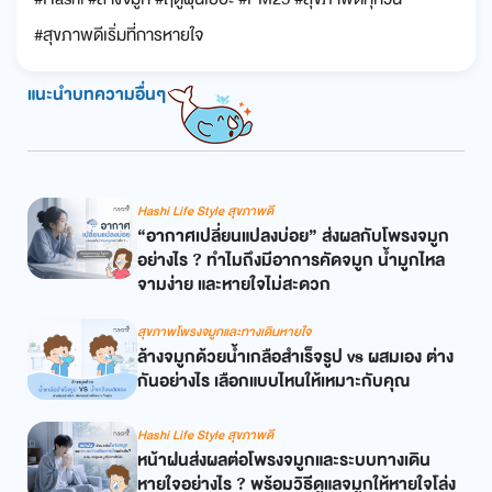
#สุขภาพดีเริ่มที่การหายใจ
แนะนำบทความอื่นๆ
Hashi Life Style สุขภาพดี
“อากาศเปลี่ยนแปลงบ่อย” ส่งผลกับโพรงจมูก
อย่างไร ? ทำไมถึงมีอาการคัดจมูก น้ำมูกไหล
จามง่าย และหายใจไม่สะดวก
สุขภาพโพรงจมูกและทางเดินหายใจ
ล้างจมูกด้วยน้ำเกลือสำเร็จรูป vs ผสมเอง ต่าง
กันอย่างไร เลือกแบบไหนให้เหมาะกับคุณ
Hashi Life Style สุขภาพดี
หน้าฝนส่งผลต่อโพรงจมูกและระบบทางเดิน
หายใจอย่างไร ? พร้อมวิธีดูแลจมูกให้หายใจโล่ง