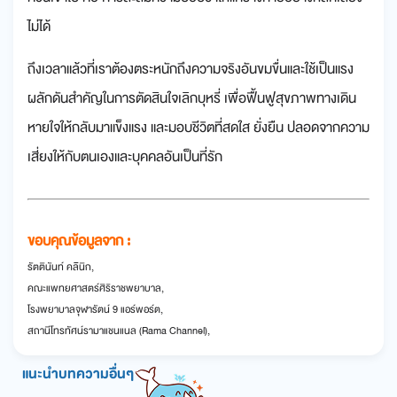
ไม่ได้
ถึงเวลาแล้วที่เราต้องตระหนักถึงความจริงอันขมขื่นและใช้เป็นแรง
ผลักดันสำคัญในการตัดสินใจเลิกบุหรี่ เพื่อฟื้นฟูสุขภาพทางเดิน
หายใจให้กลับมาแข็งแรง และมอบชีวิตที่สดใส ยั่งยืน ปลอดจากความ
เสี่ยงให้กับตนเองและบุคคลอันเป็นที่รัก
ขอบคุณข้อมูลจาก :
รัตตินันท์ คลินิก,
คณะแพทยศาสตร์ศิริราชพยาบาล,
โรงพยาบาลจุฬารัตน์ 9 แอร์พอร์ต,
สถานีโทรทัศน์รามาแชนแนล (Rama Channel),
แนะนำบทความอื่นๆ