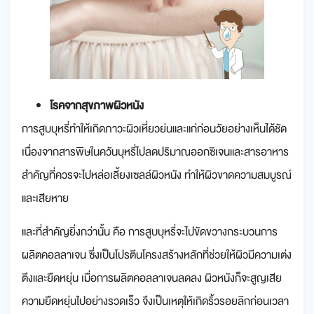
โรคจากสุขภาพผิวหนัง
การสูบบุหรี่ทำให้เกิดภาวะผิวเหี่ยวย่นและแก่ก่อนวัยอย่างเห็นได้ชัด
เนื่องจากสารพิษในควันบุหรี่ไปลดปริมาณออกซิเจนและสารอาหาร
สำคัญที่ควรจะไปหล่อเลี้ยงเซลล์ผิวหนัง ทำให้ผิวขาดความสมบูรณ์
และเสียหาย
และที่สำคัญยิ่งกว่านั้น คือ การสูบบุหรี่จะไปขัดขวางกระบวนการ
ผลิตคอลลาเจน ซึ่งเป็นโปรตีนโครงสร้างหลักที่ช่วยให้ผิวมีความเต่ง
ตึงและยืดหยุ่น เมื่อการผลิตคอลลาเจนลดลง ผิวหนังก็จะสูญเสีย
ความยืดหยุ่นไปอย่างรวดเร็ว จึงเป็นเหตุให้เกิดริ้วรอยลึกก่อนเวลา