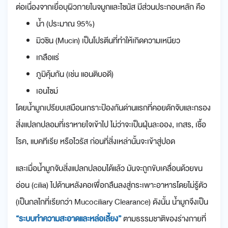
ต่อเนื่องจากเยื่อบุผิวภายในจมูกและไซนัส มีส่วนประกอบหลัก คือ
น้ำ (ประมาณ 95%)
มิวซิน (Mucin) เป็นโปรตีนที่ทำให้เกิดความเหนียว
เกลือแร่
ภูมิคุ้มกัน (เช่น แอนติบอดี)
เอนไซม์
โดยน้ำมูกเปรียบเสมือนเกราะป้องกันด่านแรกที่คอยดักจับและกรอง
สิ่งแปลกปลอมที่เราหายใจเข้าไป ไม่ว่าจะเป็นฝุ่นละออง, เกสร, เชื้อ
โรค, แบคทีเรีย หรือไวรัส ก่อนที่สิ่งเหล่านั้นจะเข้าสู่ปอด
และเมื่อน้ำมูกจับสิ่งแปลกปลอมได้แล้ว มันจะถูกขับเคลื่อนด้วยขน
อ่อน (cilia) ไปด้านหลังคอเพื่อกลืนลงสู่กระเพาะอาหารโดยไม่รู้ตัว
(เป็นกลไกที่เรียกว่า Mucociliary Clearance) ดังนั้น น้ำมูกจึงเป็น
“ระบบทำความสะอาดและหล่อเลี้ยง”
ตามธรรมชาติของร่างกายที่