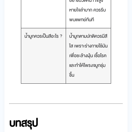
อย่างปวดหน้า ไข้สูง
หายใจลำบาก ควรรีบ
พบแพทย์ทันที
น้ํามูกควรเป็นสีอะไร ?
น้ำมูกตามปกติควรมีสี
ใส เพราะร่างกายใช้มัน
เพื่อชะล้างฝุ่น เชื้อโรค
และทำให้โพรงจมูกชุ่ม
ชื้น
บทสรุป