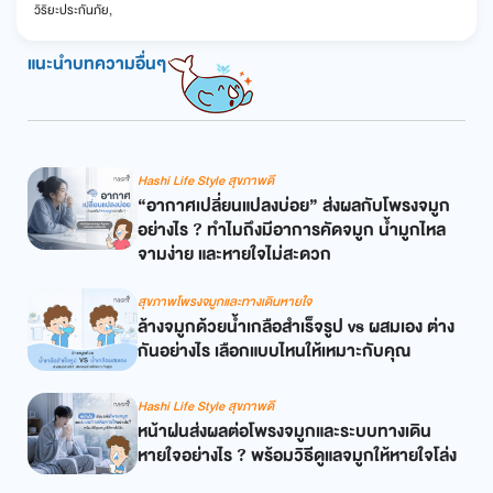
วิริยะประกันภัย,
แนะนำบทความอื่นๆ
Hashi Life Style สุขภาพดี
“อากาศเปลี่ยนแปลงบ่อย” ส่งผลกับโพรงจมูก
อย่างไร ? ทำไมถึงมีอาการคัดจมูก น้ำมูกไหล
จามง่าย และหายใจไม่สะดวก
สุขภาพโพรงจมูกและทางเดินหายใจ
ล้างจมูกด้วยน้ำเกลือสำเร็จรูป vs ผสมเอง ต่าง
กันอย่างไร เลือกแบบไหนให้เหมาะกับคุณ
Hashi Life Style สุขภาพดี
หน้าฝนส่งผลต่อโพรงจมูกและระบบทางเดิน
หายใจอย่างไร ? พร้อมวิธีดูแลจมูกให้หายใจโล่ง