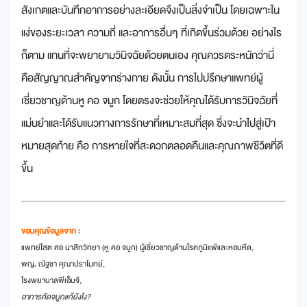
สังเกตและบันทึกอาการอย่างละเอียดจึงเป็นสิ่งจำเป็น โดยเฉพาะใน
แง่ของระยะเวลา ความถี่ และอาการอื่นๆ ที่เกิดขึ้นร่วมด้วย อย่างไร
ก็ตาม แทนที่จะพยายามวินิจฉัยด้วยตนเอง คุณควรตระหนักว่านี่
คือสัญญาณสำคัญจากร่างกาย ดังนั้น การไปปรึกษาแพทย์ผู้
เชี่ยวชาญด้านหู คอ จมูก โดยตรงจะช่วยให้คุณได้รับการวินิจฉัยที่
แม่นยำและได้รับแนวทางการรักษาที่เหมาะสมที่สุด ซึ่งจะนำไปสู่เป้า
หมายสุดท้าย คือ การหายใจที่สะดวกตลอดคืนและคุณภาพชีวิตที่ดี
ขึ้น
ขอบคุณข้อมูลจาก :
แพทย์โสต ศอ นาสิกวิทยา (หู คอ จมูก) ผู้เชี่ยวชาญด้านโรคภูมิแพ้และหอบหืด,
พญ. ณัฐชา คุณาปราโมทย์,
โรงพยาบาลพีเอ็มจี,
อาการคัดจมูกแก้ยังไง?