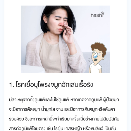
1. โรคเยื่อบุโพรงจมูกอักเสบเรื้อรัง
มีสาเหตุจากทั้งภูมิแพ้และไม่ใช่ภูมิแพ้ หากเกิดจากภูมิแพ้ ผู้ป่วยมัก
จะมีอาการคัดจมูก น้ำมูกใส จาม และมีอาการคันจมูกหรือคันตา
ร่วมด้วย ซึ่งอาการเหล่านี้จะกำเริบมากขึ้นเมื่อร่างกายไปสัมผัสกับ
สารก่อภูมิแพ้โดยตรง เช่น ไรฝุ่น เกสรหญ้า หรือขนสัตว์ เป็นต้น